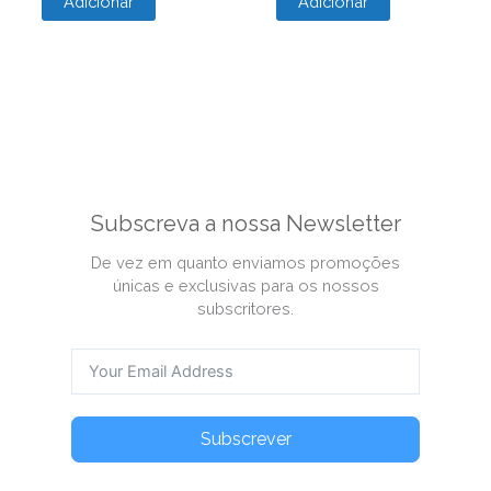
Adicionar
Adicionar
product
page
Subscreva a nossa Newsletter
De vez em quanto enviamos promoções
únicas e exclusivas para os nossos
subscritores.
Subscrever