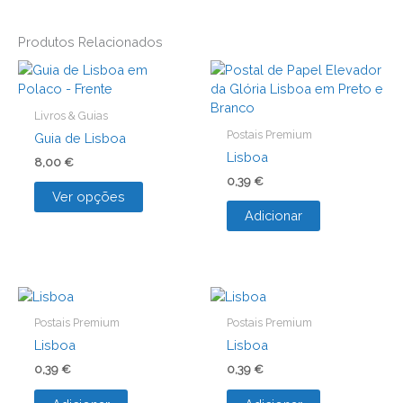
Produtos Relacionados
Livros & Guias
Postais Premium
Guia de Lisboa
Lisboa
8,00
€
0,39
€
This
Ver opções
product
Adicionar
has
multiple
variants.
The
options
may
Postais Premium
Postais Premium
be
Lisboa
Lisboa
chosen
0,39
€
0,39
€
on
the