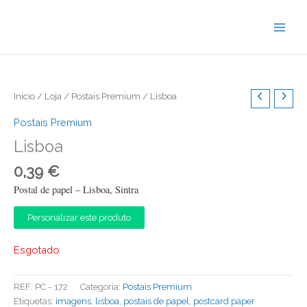
Skip
to
content
Início
/
Loja
/
Postais Premium
/ Lisboa
Postais Premium
Lisboa
0,39
€
Postal de papel – Lisboa, Sintra
Personalizar este produto
Esgotado
REF:
PC - 172
Categoria:
Postais Premium
Etiquetas:
imagens
,
lisboa
,
postais de papel
,
postcard paper