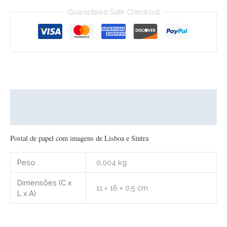
Guaranteed Safe Checkout
Descrição
Informação adicional
Postal de papel com imagens de Lisboa e Sintra
Peso
0,004 kg
Dimensões (C x
11 × 16 × 0,5 cm
L x A)