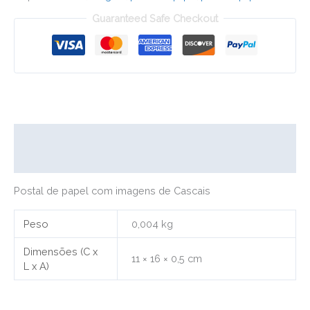
Guaranteed Safe Checkout
Descrição
Informação adicional
Postal de papel com imagens de Cascais
Peso
0,004 kg
Dimensões (C x
11 × 16 × 0,5 cm
L x A)