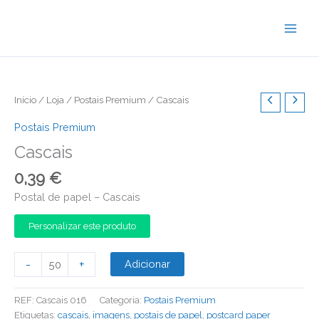
Skip
to
content
Início
/
Loja
/
Postais Premium
/ Cascais
Postais Premium
Cascais
0,39
€
Postal de papel – Cascais
Personalizar este produto
Quantidade
-
+
Adicionar
de
Cascais
REF:
Cascais 016
Categoria:
Postais Premium
Etiquetas:
cascais
,
imagens
,
postais de papel
,
postcard paper