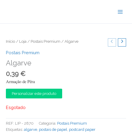
Skip
to
content
Início
/
Loja
/
Postais Premium
/ Algarve
Postais Premium
Algarve
0,39
€
Armação de Pêra
Personalizar este produto
Esgotado
REF:
LIP - 2870
Categoria:
Postais Premium
Etiquetas:
algarve
,
postais de papel
,
postcard paper