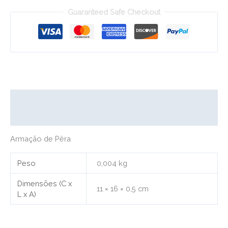
Guaranteed Safe Checkout
Descrição
Informação adicional
Armação de Pêra
Peso
0,004 kg
Dimensões (C x
11 × 16 × 0,5 cm
L x A)