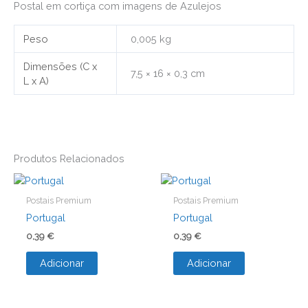
Postal em cortiça com imagens de Azulejos
Peso
0,005 kg
Dimensões (C x
7,5 × 16 × 0,3 cm
L x A)
Produtos Relacionados
Postais Premium
Postais Premium
Portugal
Portugal
0,39
€
0,39
€
Adicionar
Adicionar