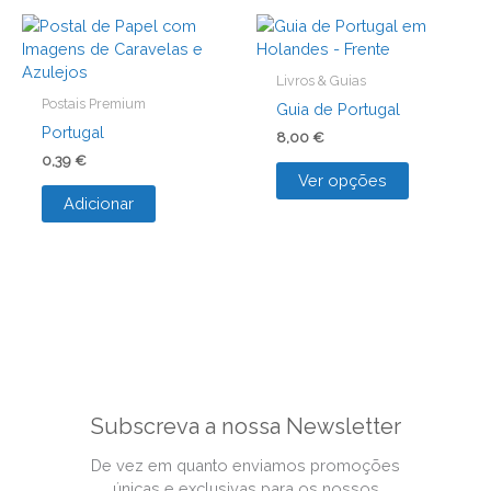
Livros & Guias
Postais Premium
Guia de Portugal
Portugal
8,00
€
0,39
€
This
Ver opções
product
Adicionar
has
multiple
variants.
The
options
may
be
chosen
on
the
Subscreva a nossa Newsletter
product
page
De vez em quanto enviamos promoções
únicas e exclusivas para os nossos