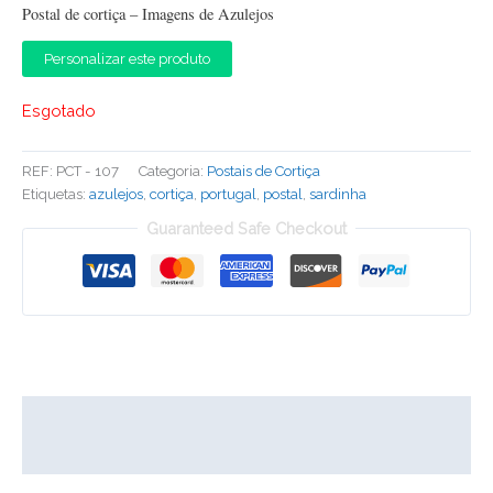
Postal de cortiça – Imagens de Azulejos
Personalizar este produto
Esgotado
REF:
PCT - 107
Categoria:
Postais de Cortiça
Etiquetas:
azulejos
,
cortiça
,
portugal
,
postal
,
sardinha
Guaranteed Safe Checkout
Descrição
Informação adicional