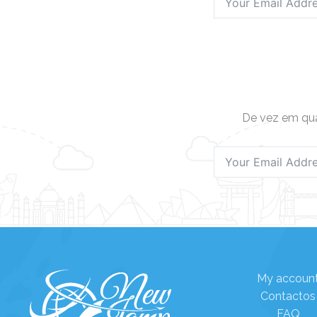
De vez em qua
My accoun
Contactos
FAQ