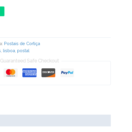
a:
Postais de Cortiça
s
,
lisboa
,
postal
Guaranteed Safe Checkout