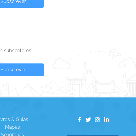
Subscrever
 subscritores.
Subscrever
ivros & Guias
Mapas
Serigrafias