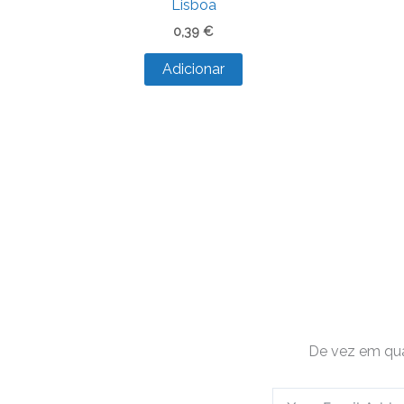
Lisboa
0,39
€
Adicionar
De vez em qua