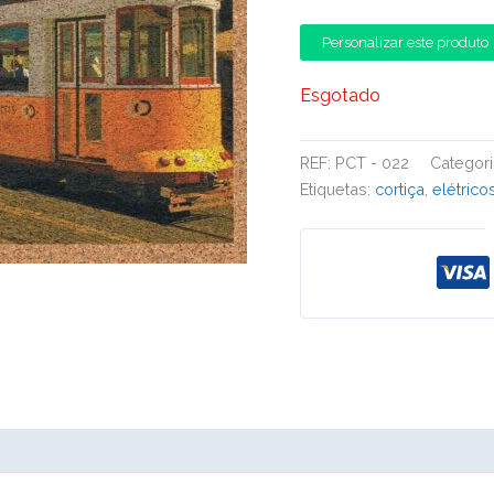
Personalizar este produto
Esgotado
REF:
PCT - 022
Categori
Etiquetas:
cortiça
,
elétrico