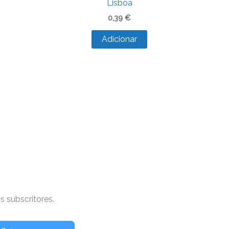
Lisboa
0,39
€
Adicionar
 subscritores.