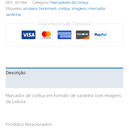
REF:
18-Mar
Categoria:
Marcadores de Cortiça
de
Etiquetas:
azulejos
,
bookmark
,
cortiça
,
imagens
,
marcador
,
Cortiça
sardinha
Guaranteed Safe Checkout
Descrição
Informação adicional
Marcador de cortiça em formato de sardinha com imagens
de Lisboa
Produtos Relacionados