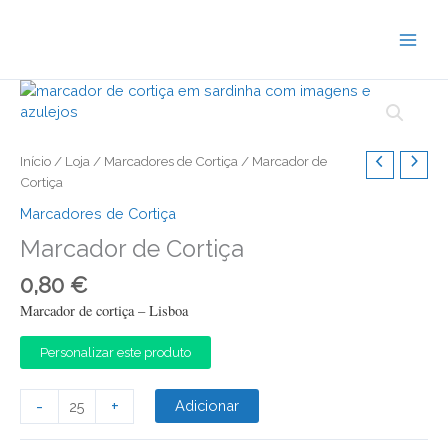
Skip
to
content
Início
/
Loja
/
Marcadores de Cortiça
/ Marcador de
Cortiça
Marcadores de Cortiça
Marcador de Cortiça
0,80
€
Marcador de cortiça – Lisboa
Personalizar este produto
Quantidade
-
+
Adicionar
de
Marcador