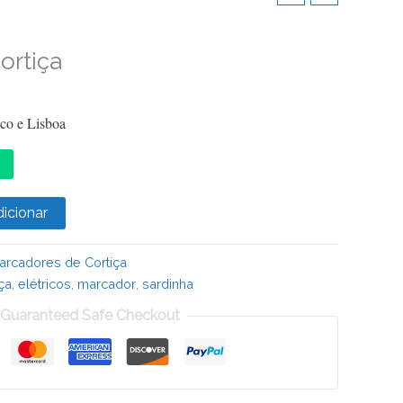
ortiça
ico e Lisboa
icionar
arcadores de Cortiça
iça
,
elétricos
,
marcador
,
sardinha
Guaranteed Safe Checkout