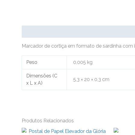
Descrição
Informação adicional
Marcador de cortiça em formato de sardinha com 
Peso
0,005 kg
Dimensões (C
5,3 × 20 × 0,3 cm
x L x A)
Produtos Relacionados