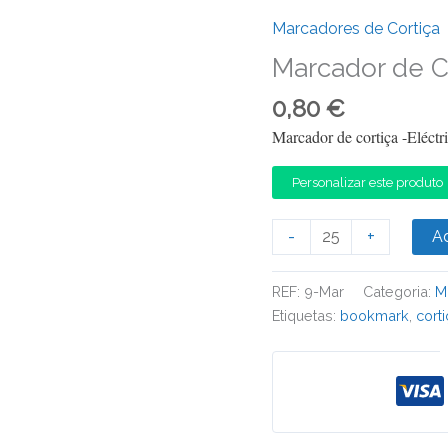
Marcadores de Cortiça
Marcador de C
0,80
€
Marcador de cortiça -Eléctr
Personalizar este produto
Quantidade
-
+
Ad
de
Marcador
REF:
9-Mar
Categoria:
M
de
Etiquetas:
bookmark
,
cort
Cortiça