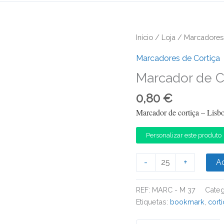
Início
/
Loja
/
Marcadores 
Marcadores de Cortiça
Marcador de C
0,80
€
Marcador de cortiça – Lisb
Personalizar este produto
Quantidade
-
+
Ad
de
Marcador
REF:
MARC - M 37
Categ
de
Etiquetas:
bookmark
,
cort
Cortiça