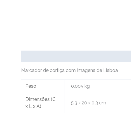
Descrição
Informação adicional
Marcador de cortiça com imagens de Lisboa
Peso
0,005 kg
Dimensões (C
5,3 × 20 × 0,3 cm
x L x A)