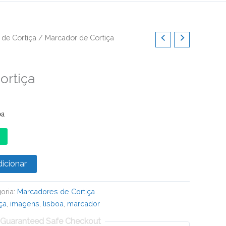
de Cortiça
/ Marcador de Cortiça
ortiça
oa
icionar
oria:
Marcadores de Cortiça
iça
,
imagens
,
lisboa
,
marcador
Guaranteed Safe Checkout