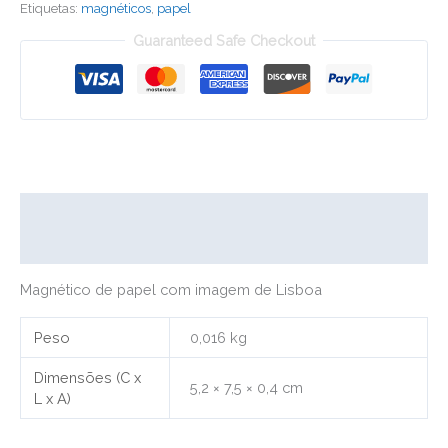
Etiquetas:
magnéticos
,
papel
Papel
Guaranteed Safe Checkout
Descrição
Informação adicional
Magnético de papel com imagem de Lisboa
Peso
0,016 kg
Dimensões (C x
5,2 × 7,5 × 0,4 cm
L x A)