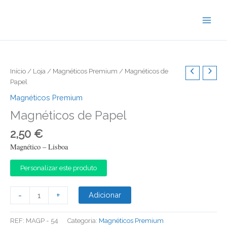
Skip
to
content
Início
/
Loja
/
Magnéticos Premium
/ Magnéticos de
Papel
Magnéticos Premium
Magnéticos de Papel
2,50
€
Magnético – Lisboa
Personalizar este produto
Quantidade
-
+
Adicionar
de
Magnéticos
REF:
MAGP - 54
Categoria:
Magnéticos Premium
de