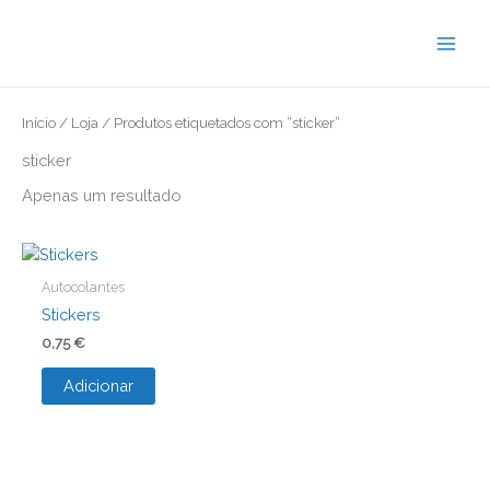
Skip
to
content
Início
/
Loja
/ Produtos etiquetados com “sticker”
sticker
Apenas um resultado
Autocolantes
Stickers
0,75
€
Adicionar