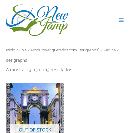
Skip
to
content
Início
/
Loja
/
Produtos etiquetados com “serigraphs”
/ Página 2
serigraphs
A mostrar 13–13 de 13 resultados
OUT OF STOCK