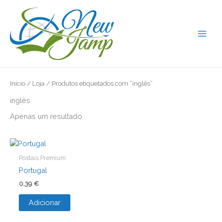
Skip
to
content
Início
/
Loja
/ Produtos etiquetados com “inglês”
inglês
Apenas um resultado
Postais Premium
Portugal
0,39
€
Adicionar