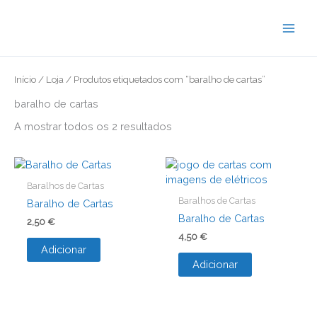
Skip
to
content
Início
/
Loja
/ Produtos etiquetados com “baralho de cartas”
baralho de cartas
A mostrar todos os 2 resultados
Baralhos de Cartas
Baralhos de Cartas
Baralho de Cartas
Baralho de Cartas
2,50
€
4,50
€
Adicionar
Adicionar